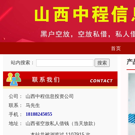
首页
产
站内搜索：
公司：
山西中程信息投资公司
联系：
马先生
手机：
18188245055
地址：
山西省空放私人借钱（当天放款）
本站共被浏览过 1107915 次