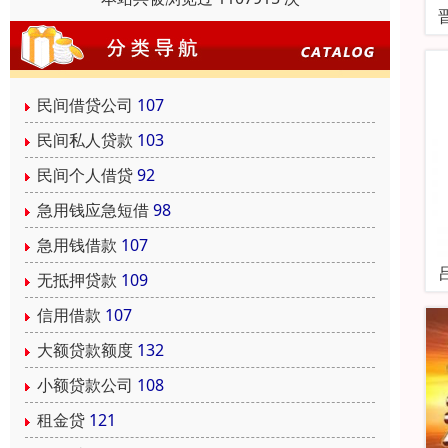
民间借贷公司
107
民间私人贷款
103
民间个人借贷
92
急用钱应急短借
98
急用钱借款
107
无抵押贷款
109
信用借款
107
大额贷款额度
132
小额贷款公司
108
租金贷
121