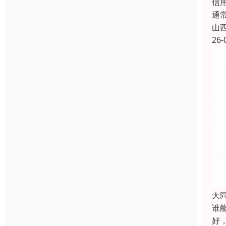
信
通
山
26-
大
谁能
好，