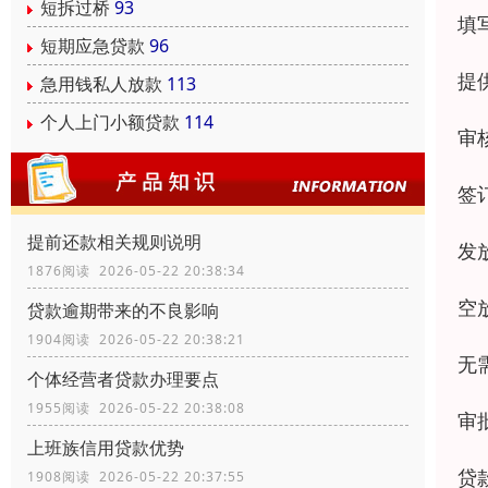
短拆过桥
93
填
短期应急贷款
96
提
急用钱私人放款
113
个人上门小额贷款
114
审
签
提前还款相关规则说明
发
1876阅读 2026-05-22 20:38:34
空
贷款逾期带来的不良影响
1904阅读 2026-05-22 20:38:21
无
个体经营者贷款办理要点
1955阅读 2026-05-22 20:38:08
审
上班族信用贷款优势
贷
1908阅读 2026-05-22 20:37:55