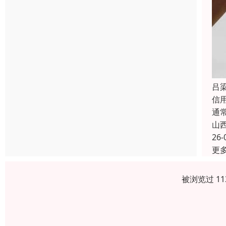
吕
信
通
山
26-
更
被浏览过 1