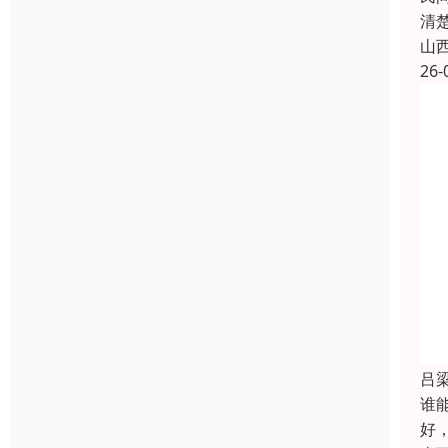
清
山
26-
吕
谁能
好，