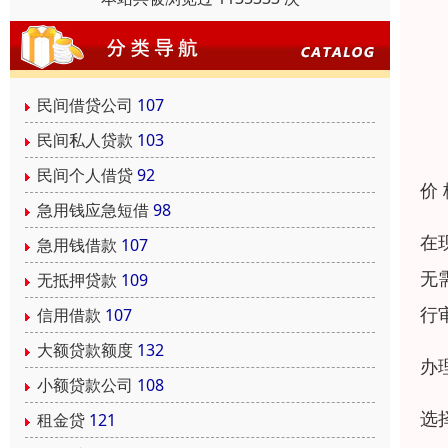
民间借贷公司
107
民间私人贷款
103
民间个人借贷
92
价
急用钱应急短借
98
在
急用钱借款
107
无
无抵押贷款
109
行
信用借款
107
大额贷款额度
132
办
小额贷款公司
108
选
租金贷
121