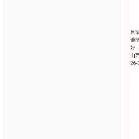
吕
谁能
好，
山
26-