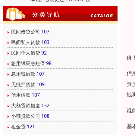
民间借贷公司
107
民间私人贷款
103
民间个人借贷
92
价
急用钱应急短借
98
信
急用钱借款
107
资
无抵押贷款
109
钱
信用借款
107
大额贷款额度
132
谁
小额贷款公司
108
‌
租金贷
121